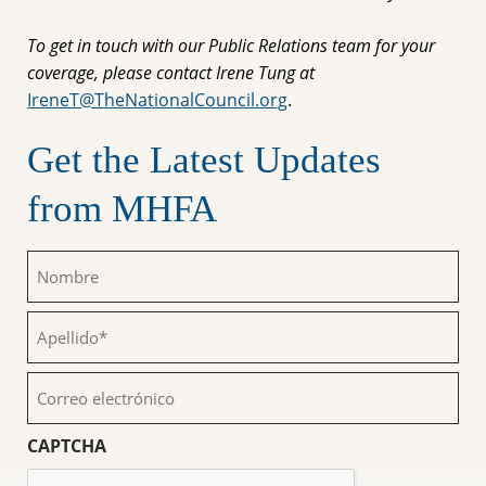
To get in touch with our Public Relations team for your
coverage, please contact Irene Tung at
IreneT@TheNationalCouncil.org
.
Get the Latest Updates
from MHFA
Nombre
(Obligatorio)
Apellido
(Obligatorio)
Correo
electrónico
(Obligatorio)
CAPTCHA