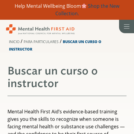
Help Mental Wellbeing Bloom
Shop the New
Collection.
Ir
al
contenido
/
/
INICIO
PARA PARTICULARES
BUSCAR UN CURSO O
INSTRUCTOR
Buscar un curso o
instructor
Mental Health First Aid’s evidence-based training
gives you the skills to recognize when someone is
facing mental health or substance use challenges —